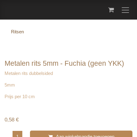
Overslaan naar inhoud
Ritsen
Metalen rits 5mm - Fuchia (geen
YKK)
Metalen rits dubbelsided
5mm
Prijs per 10 cm
0,58
€