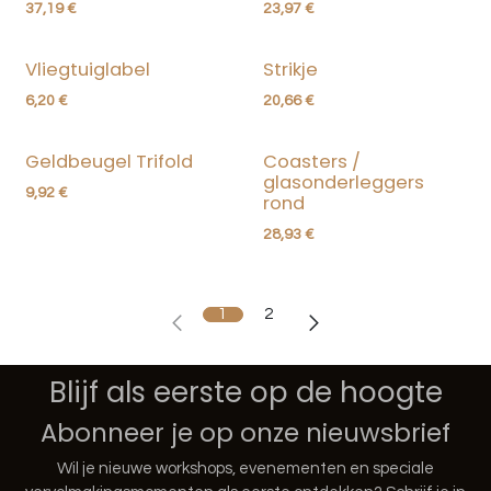
37,19
€
23,97
€
Vliegtuiglabel
Strikje
6,20
€
20,66
€
Geldbeugel Trifold
Coasters /
glasonderleggers
9,92
€
rond
28,93
€
1
2
Blijf als eerste op de hoogte
Abonneer je op onze nieuwsbrief
Wil je nieuwe workshops, evenementen en speciale