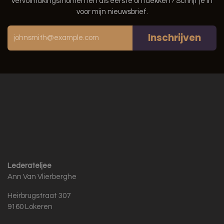
vervolmakingsmomenten als eerste ontdekken? Schrijf je in
voor mijn nieuwsbrief.
Inschrijven
Lederateljee
Ann Van Vlierberghe
Heirbrugstraat 307
9160 Lokeren