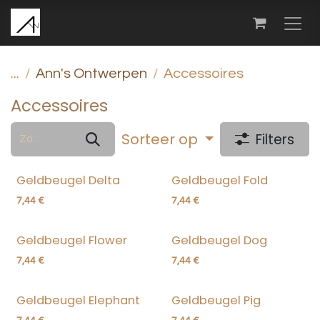
Overslaan naar inhoud
...
Ann's Ontwerpen
Accessoires
Accessoires
Sorteer op
Filters
Geldbeugel Delta
Geldbeugel Fold
7,44
€
7,44
€
Geldbeugel Flower
Geldbeugel Dog
7,44
€
7,44
€
Geldbeugel Elephant
Geldbeugel Pig