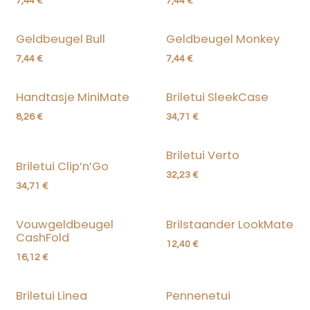
7,44
€
7,44
€
Geldbeugel Bull
Geldbeugel Monkey
7,44
€
7,44
€
Handtasje MiniMate
Briletui SleekCase
8,26
€
34,71
€
Briletui Verto
Briletui Clip’n’Go
32,23
€
34,71
€
Vouwgeldbeugel
Brilstaander LookMate
CashFold
12,40
€
16,12
€
Briletui Linea
Pennenetui