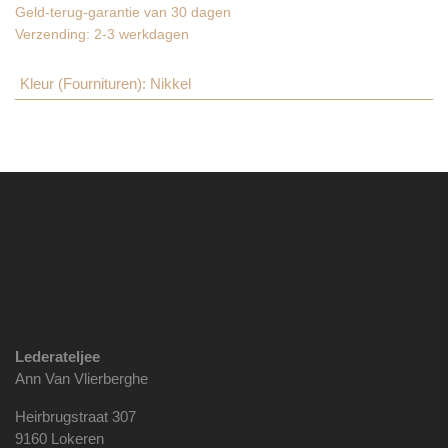
Geld-terug-garantie van 30 dagen
Verzending: 2-3 werkdagen
Kleur (Fournituren)
:
Nikkel
Lederateljee
Ann Van Vlierberghe
Heirbrugstraat 307
9160 Lokeren