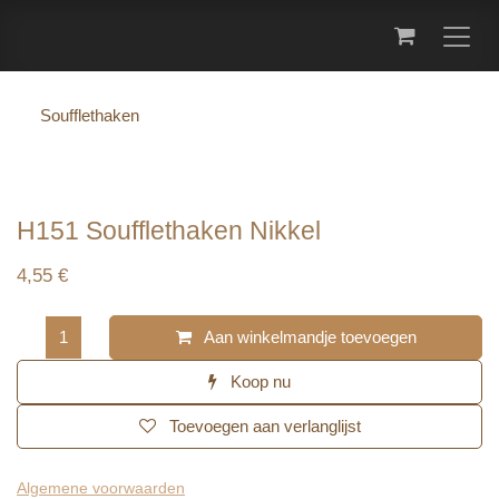
Overslaan naar inhoud
Soufflethaken
H151 Soufflethaken Nikkel
4,55
€
Aan winkelmandje toevoegen
Koop nu
Toevoegen aan verlanglijst
Algemene voorwaarden