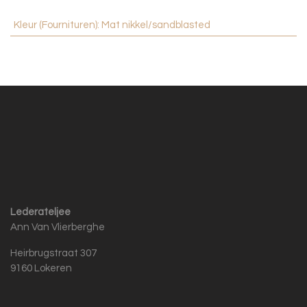
Kleur (Fournituren)
:
Mat nikkel/sandblasted
Lederateljee
Ann Van Vlierberghe
Heirbrugstraat 307
9160 Lokeren