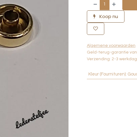
Koop nu
Algemene voorwaarden
Geld-terug-garantie va
Verzending: 2-3 werkda
Kleur (Fournituren)
:
Gou