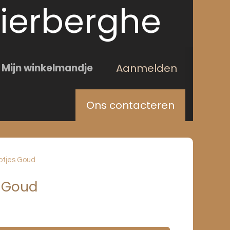
lierberghe
Mijn winkelmandje
Aanmelden
raak maken
Ons contacteren
otjes Goud
 Goud