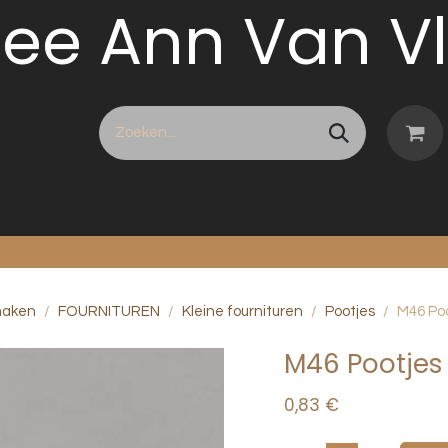
jee Ann Van V
hop
Diensten
Over Ann
Reviews
Afsp
maken
FOURNITUREN
Kleine fournituren
Pootjes
M46 Po
M46 Pootjes
0,83
€