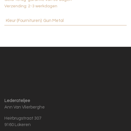
Verzending: 2-3 werkdagen
Kleur (Fournituren)
:
Gun Metal
Lederateljee
Ann Van Vlierberghe
Heirbrugstraat 307
9160 Lokeren