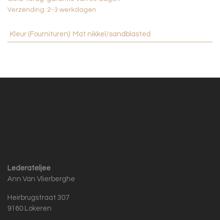
Verzending: 2-3 werkdagen
Kleur (Fournituren)
:
Mat nikkel/sandblasted
Lederateljee
Ann Van Vlierberghe
Heirbrugstraat 307
9160 Lokeren