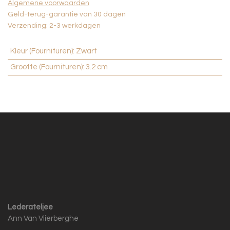
Algemene voorwaarden
Geld-terug-garantie van 30 dagen
Verzending: 2-3 werkdagen
Kleur (Fournituren)
:
Zwart
Grootte (Fournituren)
:
3.2 cm
Lederateljee
Ann Van Vlierberghe