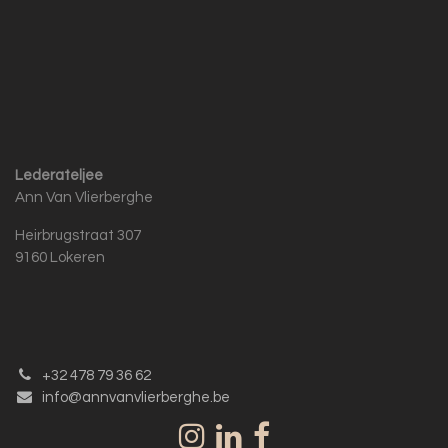
Lederateljee
Ann Van Vlierberghe
Heirbrugstraat 307
9160 Lokeren
+32 478 79 36 62
info@annvanvlierberghe.be