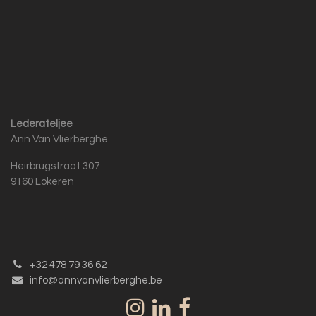
Lederateljee
Ann Van Vlierberghe
Heirbrugstraat 307
9160 Lokeren
+32 478 79 36 62
info@annvanvlierberghe.be